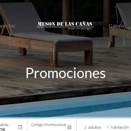
ervicios
Galería
Promociones
alida
Código Promocional
2
adultos
•
1
habitación