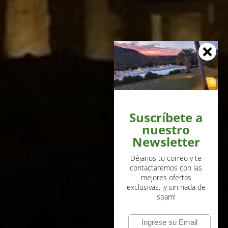
Suscríbete a
nuestro
Newsletter
Déjanos tu correo y te
contactaremos con las
mejores ofertas
exclusivas, ¡y sin nada de
spam!