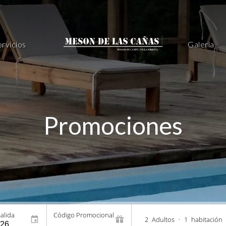
ervicios
Galería
Promociones
alida
Código Promocional
2
Adultos
•
1
habitación