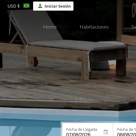
USD $
Iniciar Sesión
Home
Habitaciones
S
Fecha de Llegada
Fecha de S