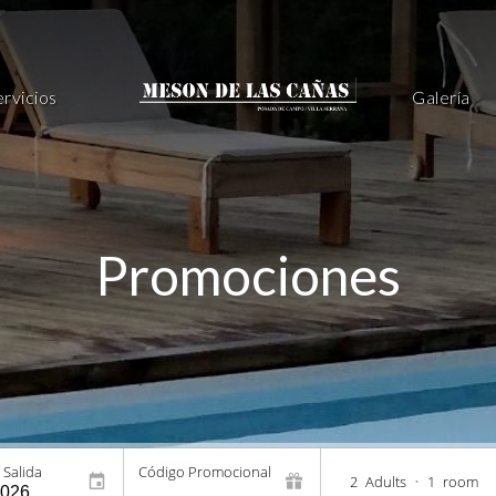
ervicios
Galería
Promociones
 Salida
Código Promocional
2
Adults
•
1
room